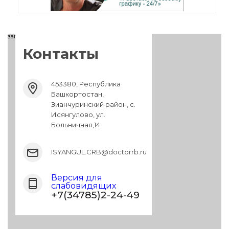
загрузка карты...
Контакты
453380, Республика
Башкортостан,
Зианчуринский район, с.
Исянгулово, ул.
Больничная,14
ISYANGUL.CRB@doctorrb.ru
Версия для
слабовидящих
+7(34785)2-24-49