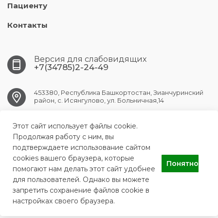
Пациенту
Контакты
Версия для слабовидящих
+7(34785)2-24-49
453380, Республика Башкортостан, Зианчуринский
район, с. Исянгулово, ул. Больничная,14
Этот сайт использует файлы cookie.
ISYANGUL.CRB@doctorrb.ru
Продолжая работу с ним, вы
подтверждаете использование сайтом
cookies вашего браузера, которые
Понятно
ГБУЗ РБ Исянгуловская ЦРБ
помогают нам делать этот сайт удобнее
для пользователей. Однако вы можете
запретить сохранение файлов cookie в
настройках своего браузера.