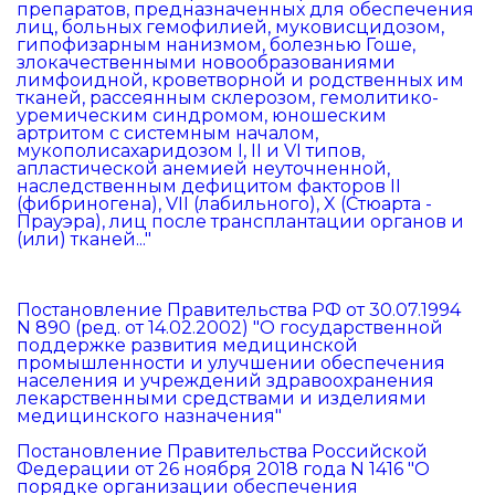
препаратов, предназначенных для обеспечения
лиц, больных гемофилией, муковисцидозом,
гипофизарным нанизмом, болезнью Гоше,
злокачественными новообразованиями
лимфоидной, кроветворной и родственных им
тканей, рассеянным склерозом, гемолитико-
уремическим синдромом, юношеским
артритом с системным началом,
мукополисахаридозом I, II и VI типов,
апластической анемией неуточненной,
наследственным дефицитом факторов II
(фибриногена), VII (лабильного), X (Стюарта -
Прауэра), лиц после трансплантации органов и
(или) тканей..."
Постановление Правительства РФ от 30.07.1994
N 890 (ред. от 14.02.2002) "О государственной
поддержке развития медицинской
промышленности и улучшении обеспечения
населения и учреждений здравоохранения
лекарственными средствами и изделиями
медицинского назначения"
Постановление Правительства Российской
Федерации от 26 ноября 2018 года N 1416 "О
порядке организации обеспечения