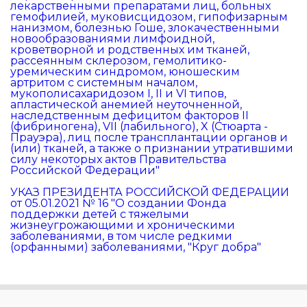
лекарственными препаратами лиц, больных
гемофилией, муковисцидозом, гипофизарным
нанизмом, болезнью Гоше, злокачественными
новообразованиями лимфоидной,
кроветворной и родственных им тканей,
рассеянным склерозом, гемолитико-
уремическим синдромом, юношеским
артритом с системным началом,
мукополисахаридозом I, II и VI типов,
апластической анемией неуточненной,
наследственным дефицитом факторов II
(фибриногена), VII (лабильного), X (Стюарта -
Прауэра), лиц после трансплантации органов и
(или) тканей, а также о признании утратившими
силу некоторых актов Правительства
Российской Федерации"
УКАЗ ПРЕЗИДЕНТА РОССИЙСКОЙ ФЕДЕРАЦИИ
от 05.01.2021 № 16 "О создании Фонда
поддержки детей с тяжелыми
жизнеугрожающими и хроническими
заболеваниями, в том числе редкими
(орфанными) заболеваниями, "Круг добра"