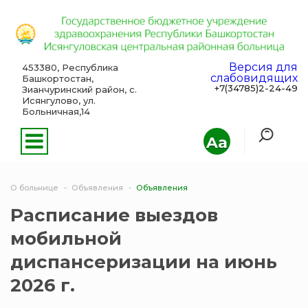
Версия для
453380, Республика
слабовидящих
Башкортостан,
+7(34785)2-24-49
Зианчуринский район, с.
Исянгулово, ул.
Больничная,14
Aa
О больнице
Объявления
Объявления
Расписание выездов
мобильной
диспансеризации на июнь
2026 г.