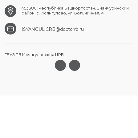
453380, Республика Башкортостан, Зианчуринский
район, с. Исянгулово, ул. Больничная,14
ISYANGUL.CRB@doctorrb.ru
ГБУЗ РБ Исянгуловская ЦРБ