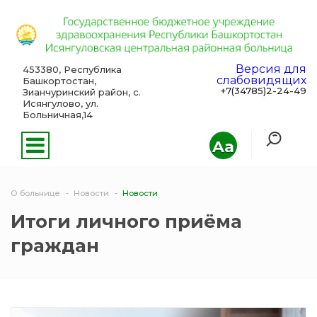
Версия для
453380, Республика
слабовидящих
Башкортостан,
+7(34785)2-24-49
Зианчуринский район, с.
Исянгулово, ул.
Больничная,14
Aa
О больнице
Новости
Новости
Итоги личного приёма
граждан