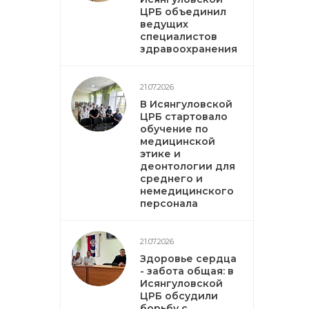
ЦРБ объединил
ведущих
специалистов
здравоохранения
21.07.2026
В Исянгуловской
ЦРБ стартовало
обучение по
медицинской
этике и
деонтологии для
среднего и
немедицинского
персонала
21.07.2026
Здоровье сердца
- забота общая: в
Исянгуловской
ЦРБ обсудили
борьбу с