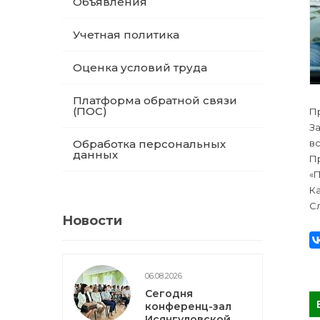
Объявления
Учетная политика
Оценка условий труда
Платформа обратной связи
(ПОС)
Пр
З
в
Обработка персональных
данных
Пр
«П
К
Сл
Новости
06.08.2026
Сегодня
конференц-зал
Исянгуловской