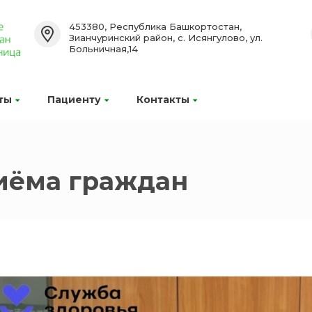
453380, Республика Башкортостан,
Зианчуринский район, с. Исянгулово, ул.
Больничная,14
ты
Пациенту
Контакты
иёма граждан