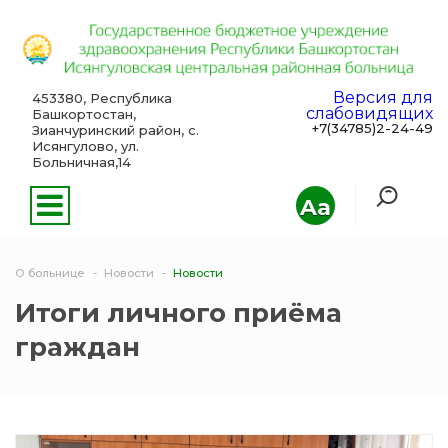
Версия для
453380, Республика
слабовидящих
Башкортостан,
+7(34785)2-24-49
Зианчуринский район, с.
Исянгулово, ул.
Больничная,14
Aa
О больнице
Новости
Новости
Итоги личного приёма
граждан