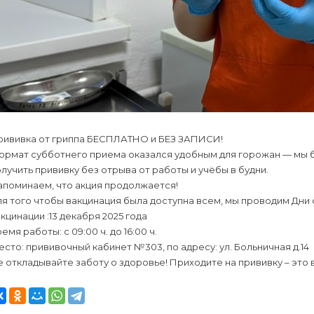
рививка от гриппа БЕСПЛАТНО и БЕЗ ЗАПИСИ!
ормат субботнего приема оказался удобным для горожан — мы б
лучить прививку без отрыва от работы и учёбы в будни.
апоминаем, что акция продолжается!
я того чтобы вакцинация была доступна всем, мы проводим Дни
кцинации :13 декабря 2025 года
емя работы: с 09:00 ч. до 16:00 ч.
сто: прививочный кабинет №303, по адресу: ул. Больничная д.14
 откладывайте заботу о здоровье! Приходите на прививку – это 