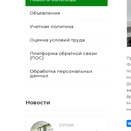
Объявления
Учетная политика
Оценка условий труда
Платформа обратной связи
(ПОС)
П
Ф
по
Обработка персональных
данных
Н
Дл
ва
Вр
Новости
Ме
Не
21.07.2026