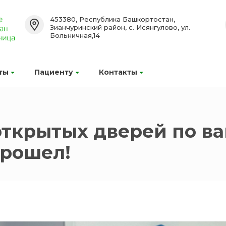
453380, Республика Башкортостан,
Зианчуринский район, с. Исянгулово, ул.
Больничная,14
ты
Пациенту
Контакты
 открытых дверей по в
прошел!