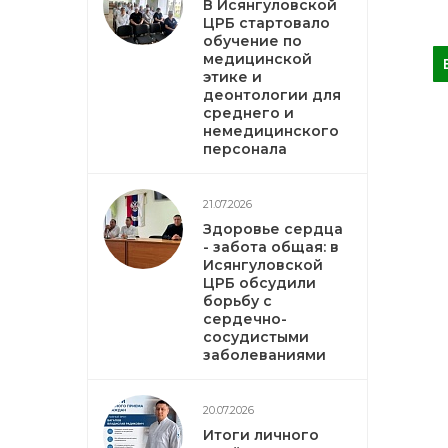
В Исянгуловской
ЦРБ стартовало
обучение по
медицинской
этике и
деонтологии для
среднего и
немедицинского
персонала
21.07.2026
Здоровье сердца
- забота общая: в
Исянгуловской
ЦРБ обсудили
борьбу с
сердечно-
сосудистыми
заболеваниями
20.07.2026
Итоги личного